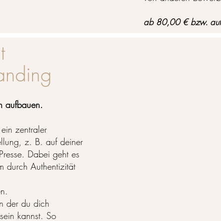
ab 80,00 € bzw. au
t
anding
en aufbauen.
ein zentraler
llung, z. B. auf deiner
 Presse. Dabei geht es
m durch Authentizität
n.
in der du dich
sein kannst. So