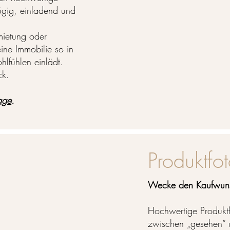
gig, einladend und
mietung oder
ine Immobilie so in
hlfühlen einlädt.
ck.
age
.
Produktfo
Wecke den Kaufwuns
Hochwertige Produktf
zwischen „gesehen“ 