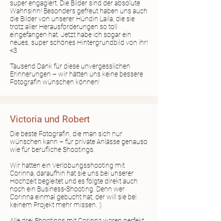
super engagiert. Die Bilder sind der absolute
Wahnsinn! Besonders gefreut haben uns auch
die Bilder von unserer Hündin Laila, die sie
trotz aller Herausforderungen so toll
eingefangen hat. Jetzt habe ich sogar ein
neues, super schönes Hintergrundbild von ihr!
<3
Tausend Dank für diese unvergesslichen
Erinnerungen – wir hätten uns keine bessere
Fotografin wünschen können!
Victoria und Robert
Die beste Fotografin, die man sich nur
wünschen kann – für private Anlässe genauso
wie für berufliche Shootings.
Wir hatten ein Verlobungsshooting mit
Corinna, daraufhin hat sie uns bei unserer
Hochzeit begleitet und es folgte direkt auch
noch ein Business-Shooting. Denn wer
Corinna einmal gebucht hat, der will sie bei
keinem Projekt mehr missen. :)
Alle drei Shootings mit Corinna waren perfekt.